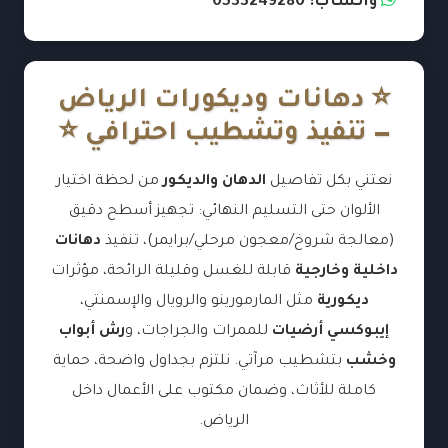
واتساب: 0533249280
⭐ دهانات وديكورات الرياض
— تنفيذ وتشطيب احترافي ⭐
نعتني بكل تفاصيل
الدهان والديكور
من لحظة اختيار
الألوان حتى التسليم النهائي: تجهيز أسطح دقيق
(معالجة شروخ/معجون مرحلي/برايمر)، تنفيذ
دهانات
داخلية وخارجية
قابلة للغسل وقليلة الرائحة، مؤثرات
ديكورية
مثل المارمورينو والرويال والإسمنتي،
إيبوكسي أرضيات
للممرات والجراجات، و
رش أبواب
وخشب
بتشطيب مرآتي. نلتزم بجداول واضحة، حماية
كاملة للأثاث، وضمان مكتوب على الأعمال داخل
الرياض.