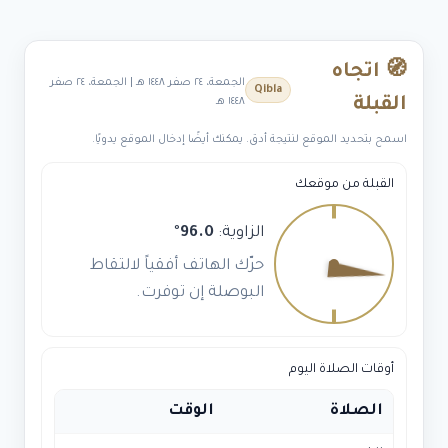
الرياض
0533249280
🧭 اتجاه
الجمعة، ٢٤ صفر ١٤٤٨ هـ | الجمعة، ٢٤ صفر
Qibla
القبلة
١٤٤٨ هـ
اسمح بتحديد الموقع لنتيجة أدق. يمكنك أيضًا إدخال الموقع يدويًا.
القبلة من موقعك
الزاوية:
96.0
°
حرّك الهاتف أفقياً لالتقاط
البوصلة إن توفرت.
أوقات الصلاة اليوم
الصلاة
الوقت