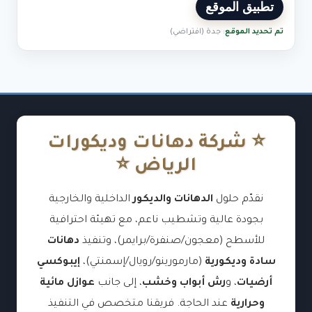
تطبيق الموقع
تم تحديد الموقع
: جدة (افتراضي)
⭐ شركة دهانات وديكورات
الرياض ⭐
نقدّم حلول
الدهانات والديكور
الداخلية والخارجية
بجودة عالية وتشطيب ناعم، مع تهيئة احترافية
للأسطح (معجون/صنفرة/برايمر)، وتنفيذ
دهانات
سادة وديكورية
(مارمورينو/رويال/إسمنتي)،
إيبوكسي
أرضيات
، و
رش أبواب وخشب
، إلى جانب
عوازل مائية
وحرارية
عند الحاجة. فريقنا متخصص في التنفيذ