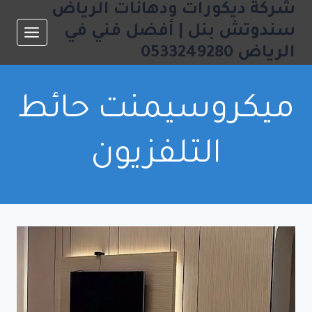
شركة ديكورات ودهانات الرياض
لتجاوز
لى
سندوتش بنل | أفضل فني في
لمحتوى
الرياض 0533249280
ميكروسيمنت حائط
التلفزيون