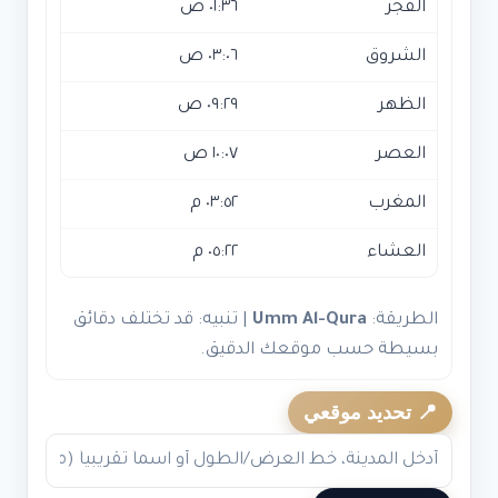
الفجر
٠١:٣٦ ص
الشروق
٠٣:٠٦ ص
الظهر
٠٩:٢٩ ص
العصر
١٠:٠٧ ص
المغرب
٠٣:٥٢ م
العشاء
٠٥:٢٢ م
الطريقة:
Umm Al-Qura
| تنبيه: قد تختلف دقائق
بسيطة حسب موقعك الدقيق.
📍 تحديد موقعي