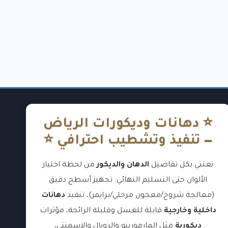
⭐ دهانات وديكورات الرياض
— تنفيذ وتشطيب احترافي ⭐
نعتني بكل تفاصيل
الدهان والديكور
من لحظة اختيار
الألوان حتى التسليم النهائي: تجهيز أسطح دقيق
(معالجة شروخ/معجون مرحلي/برايمر)، تنفيذ
دهانات
داخلية وخارجية
قابلة للغسل وقليلة الرائحة، مؤثرات
ديكورية
مثل المارمورينو والرويال والإسمنتي،