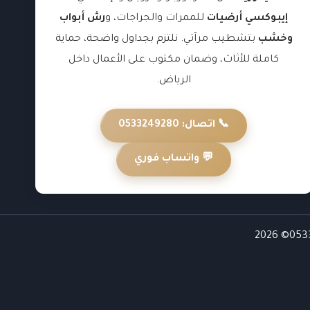
إيبوكسي أرضيات
للممرات والجراجات، و
رش أبواب
وخشب
بتشطيب مرآتي. نلتزم بجداول واضحة، حماية
كاملة للأثاث، وضمان مكتوب على الأعمال داخل
الرياض.
📞 اتصال: 0533249280
💬 واتساب فوري