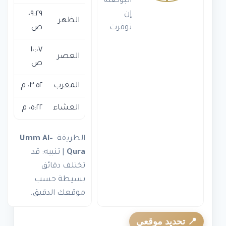
البوصلة
إن
٠٩:٢٩
الظهر
توفرت.
ص
١٠:٠٧
العصر
ص
المغرب
٠٣:٥٢ م
العشاء
٠٥:٢٢ م
الطريقة:
Umm Al-
Qura
| تنبيه: قد
تختلف دقائق
بسيطة حسب
موقعك الدقيق.
📍 تحديد موقعي