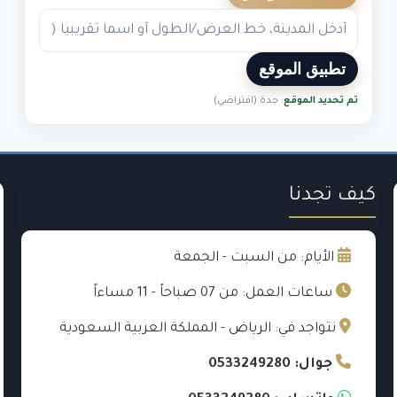
تطبيق الموقع
تم تحديد الموقع
: جدة (افتراضي)
كيف تجدنا
الأيام: من السبت - الجمعة
ساعات العمل: من 07 صباحاً - 11 مساءاً
نتواجد في: الرياض - المملكة العربية السعودية
جوال: 0533249280