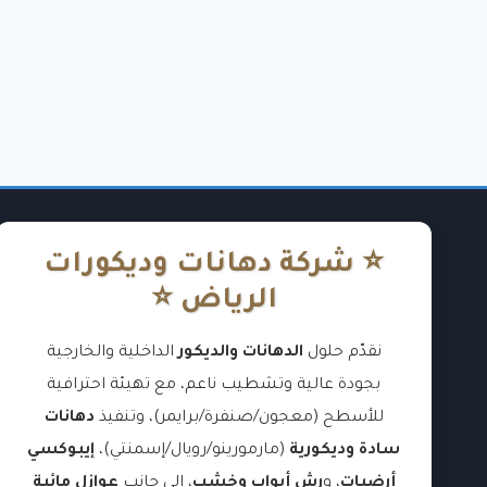
⭐ شركة دهانات وديكورات
الرياض ⭐
نقدّم حلول
الدهانات والديكور
الداخلية والخارجية
بجودة عالية وتشطيب ناعم، مع تهيئة احترافية
للأسطح (معجون/صنفرة/برايمر)، وتنفيذ
دهانات
سادة وديكورية
(مارمورينو/رويال/إسمنتي)،
إيبوكسي
أرضيات
، و
رش أبواب وخشب
، إلى جانب
عوازل مائية