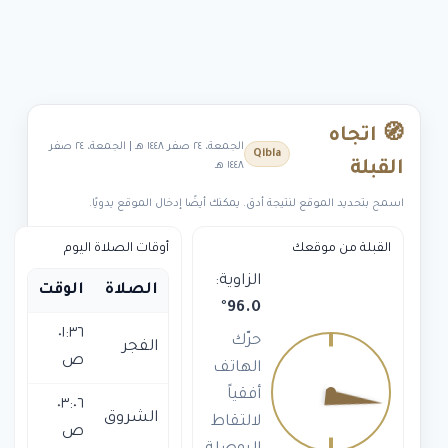
🧭 اتجاه
الجمعة، ٢٤ صفر ١٤٤٨ هـ | الجمعة، ٢٤ صفر
Qibla
القبلة
١٤٤٨ هـ
اسمح بتحديد الموقع لنتيجة أدق. يمكنك أيضًا إدخال الموقع يدويًا.
القبلة من موقعك
أوقات الصلاة اليوم
الزاوية:
الصلاة
الوقت
°
96.0
٠١:٣٦
حرّك
الفجر
ص
الهاتف
أفقياً
٠٣:٠٦
الشروق
لالتقاط
ص