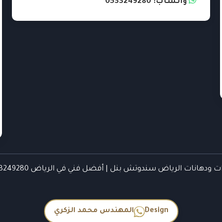
واتساب: 0533249280
ودهانات الرياض سندوتش بنل | أفضل فني في الرياض 0533249280© 2026
Design
المهندس محمد الزكري