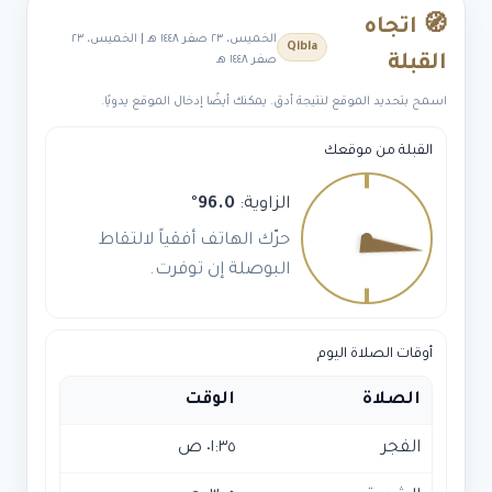
🧭 اتجاه
الخميس، ٢٣ صفر ١٤٤٨ هـ | الخميس، ٢٣
Qibla
القبلة
صفر ١٤٤٨ هـ
اسمح بتحديد الموقع لنتيجة أدق. يمكنك أيضًا إدخال الموقع يدويًا.
القبلة من موقعك
الزاوية:
96.0
°
حرّك الهاتف أفقياً لالتقاط
البوصلة إن توفرت.
أوقات الصلاة اليوم
الصلاة
الوقت
الفجر
٠١:٣٥ ص