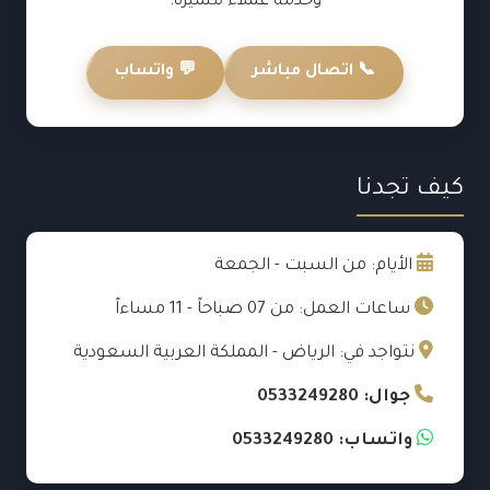
وخدمة عملاء متميزة.
📞 اتصال مباشر
💬 واتساب
كيف تجدنا
الأيام: من السبت - الجمعة
ساعات العمل: من 07 صباحاً - 11 مساءاً
نتواجد في: الرياض - المملكة العربية السعودية
جوال: 0533249280
واتساب: 0533249280