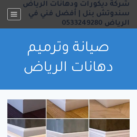
شركة ديكورات ودهانات الرياض
لتجاوز
لى
سندوتش بنل | أفضل فني في
لمحتوى
الرياض 0533249280
صيانة وترميم
دهانات الرياض