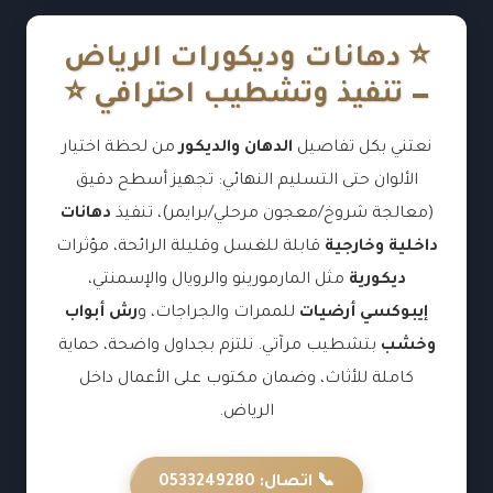
⭐ دهانات وديكورات الرياض
— تنفيذ وتشطيب احترافي ⭐
نعتني بكل تفاصيل
الدهان والديكور
من لحظة اختيار
الألوان حتى التسليم النهائي: تجهيز أسطح دقيق
(معالجة شروخ/معجون مرحلي/برايمر)، تنفيذ
دهانات
داخلية وخارجية
قابلة للغسل وقليلة الرائحة، مؤثرات
ديكورية
مثل المارمورينو والرويال والإسمنتي،
إيبوكسي أرضيات
للممرات والجراجات، و
رش أبواب
وخشب
بتشطيب مرآتي. نلتزم بجداول واضحة، حماية
كاملة للأثاث، وضمان مكتوب على الأعمال داخل
الرياض.
📞 اتصال: 0533249280