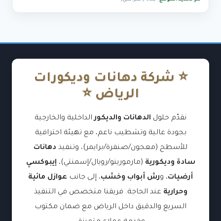
⭐ شركة دهانات وديكورات
الرياض ⭐
نقدّم حلول
الدهانات والديكور
الداخلية والخارجية
بجودة عالية وتشطيب ناعم، مع تهيئة احترافية
للأسطح (معجون/صنفرة/برايمر)، وتنفيذ
دهانات
سادة وديكورية
(مارمورينو/رويال/إسمنتي)،
إيبوكسي
أرضيات
، و
رش أبواب وخشب
، إلى جانب
عوازل مائية
وحرارية
عند الحاجة. فريقنا متخصص في التنفيذ
السريع والدقيق داخل الرياض مع ضمان مكتوب