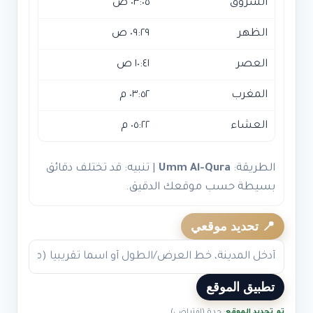
الشروق
٠٣:٠٥ ص
الظهر
٠٩:٢٩ ص
العصر
١٠:٤١ ص
المغرب
٠٣:٥٢ م
العشاء
٠٥:٢٢ م
الطريقة:
Umm Al-Qura
| تنبيه: قد تختلف دقائق
بسيطة حسب موقعك الدقيق.
📍 تحديد موقعي
تطبيق الموقع
تم تحديد الموقع
: جدة (افتراضي)