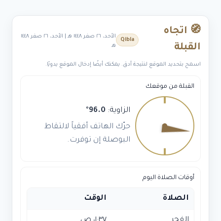
🧭 اتجاه
الأحد، ٢٦ صفر ١٤٤٨ هـ | الأحد، ٢٦ صفر ١٤٤٨
Qibla
القبلة
هـ
اسمح بتحديد الموقع لنتيجة أدق. يمكنك أيضًا إدخال الموقع يدويًا.
القبلة من موقعك
الزاوية:
96.0
°
حرّك الهاتف أفقياً لالتقاط
البوصلة إن توفرت.
أوقات الصلاة اليوم
الصلاة
الوقت
الفجر
٠١:٣٧ ص