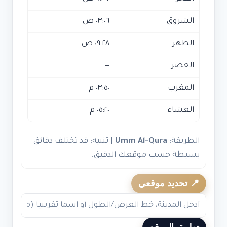
الشروق
٠٣:٠٦ ص
الظهر
٠٩:٢٨ ص
العصر
—
المغرب
٠٣:٥٠ م
العشاء
٠٥:٢٠ م
الطريقة:
Umm Al-Qura
| تنبيه: قد تختلف دقائق
بسيطة حسب موقعك الدقيق.
📍 تحديد موقعي