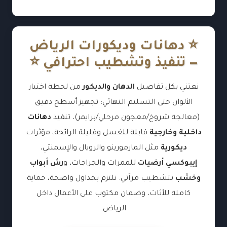
⭐ دهانات وديكورات الرياض
— تنفيذ وتشطيب احترافي ⭐
نعتني بكل تفاصيل
الدهان والديكور
من لحظة اختيار
الألوان حتى التسليم النهائي: تجهيز أسطح دقيق
(معالجة شروخ/معجون مرحلي/برايمر)، تنفيذ
دهانات
داخلية وخارجية
قابلة للغسل وقليلة الرائحة، مؤثرات
ديكورية
مثل المارمورينو والرويال والإسمنتي،
إيبوكسي أرضيات
للممرات والجراجات، و
رش أبواب
وخشب
بتشطيب مرآتي. نلتزم بجداول واضحة، حماية
كاملة للأثاث، وضمان مكتوب على الأعمال داخل
الرياض.