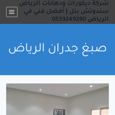
شركة ديكورات ودهانات الرياض
لتجاوز
لى
سندوتش بنل | أفضل فني في
لمحتوى
الرياض 0533249280
صبغ جدران الرياض