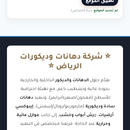
تطبيق الموقع
تم تحديد الموقع
: جدة (افتراضي)
⭐ شركة دهانات وديكورات
الرياض ⭐
نقدّم حلول
الدهانات والديكور
الداخلية والخارجية
بجودة عالية وتشطيب ناعم، مع تهيئة احترافية
للأسطح (معجون/صنفرة/برايمر)، وتنفيذ
دهانات
سادة وديكورية
(مارمورينو/رويال/إسمنتي)،
إيبوكسي
أرضيات
، و
رش أبواب وخشب
، إلى جانب
عوازل مائية
وحرارية
عند الحاجة. فريقنا متخصص في التنفيذ