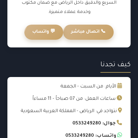
السريع والدقيق داخل الرياض مع ضمان مكتوب
وخدمة عملاء متميزة.
📞 اتصال مباشر
💬 واتساب
كيف تجدنا
الأيام: من السبت - الجمعة
ساعات العمل: من 07 صباحاً - 11 مساءاً
نتواجد في: الرياض - المملكة العربية السعودية
جوال: 0533249280
واتساب: 0533249280