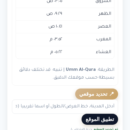
الشروق
٠٣:٠٥ ص
الظهر
٠٩:٢٩ ص
العصر
١٠:٤١ ص
المغرب
٠٣:٥٢ م
العشاء
٠٥:٢٢ م
الطريقة:
Umm Al-Qura
| تنبيه: قد تختلف دقائق
بسيطة حسب موقعك الدقيق.
📍 تحديد موقعي
تطبيق الموقع
تم تحديد الموقع
: جدة (افتراضي)