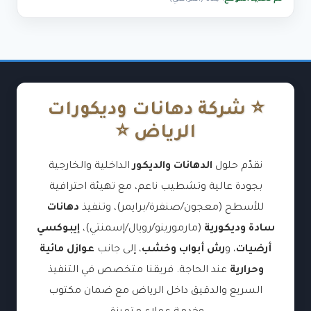
⭐ شركة دهانات وديكورات
الرياض ⭐
نقدّم حلول
الدهانات والديكور
الداخلية والخارجية
بجودة عالية وتشطيب ناعم، مع تهيئة احترافية
للأسطح (معجون/صنفرة/برايمر)، وتنفيذ
دهانات
سادة وديكورية
(مارمورينو/رويال/إسمنتي)،
إيبوكسي
أرضيات
، و
رش أبواب وخشب
، إلى جانب
عوازل مائية
وحرارية
عند الحاجة. فريقنا متخصص في التنفيذ
السريع والدقيق داخل الرياض مع ضمان مكتوب