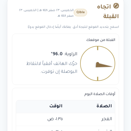
🧭 اتجاه
الخميس، ٢٣ صفر ١٤٤٨ هـ | الخميس، ٢٣
Qibla
القبلة
صفر ١٤٤٨ هـ
اسمح بتحديد الموقع لنتيجة أدق. يمكنك أيضًا إدخال الموقع يدويًا.
القبلة من موقعك
الزاوية:
96.0
°
حرّك الهاتف أفقياً لالتقاط
البوصلة إن توفرت.
أوقات الصلاة اليوم
الصلاة
الوقت
الفجر
٠١:٣٥ ص