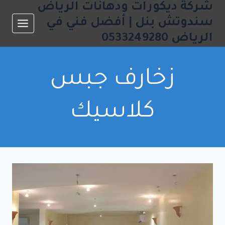
شركة ديكورات ودهانات الرياض
لتجاوز
لى
سندوتش بنل | أفضل فني في
لمحتوى
الرياض 0533249280
زخارف جبس
كلاسيك