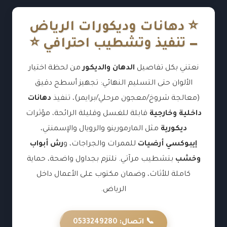
⭐ دهانات وديكورات الرياض
— تنفيذ وتشطيب احترافي ⭐
نعتني بكل تفاصيل
الدهان والديكور
من لحظة اختيار
الألوان حتى التسليم النهائي: تجهيز أسطح دقيق
(معالجة شروخ/معجون مرحلي/برايمر)، تنفيذ
دهانات
داخلية وخارجية
قابلة للغسل وقليلة الرائحة، مؤثرات
ديكورية
مثل المارمورينو والرويال والإسمنتي،
إيبوكسي أرضيات
للممرات والجراجات، و
رش أبواب
وخشب
بتشطيب مرآتي. نلتزم بجداول واضحة، حماية
كاملة للأثاث، وضمان مكتوب على الأعمال داخل
الرياض.
📞 اتصال: 0533249280