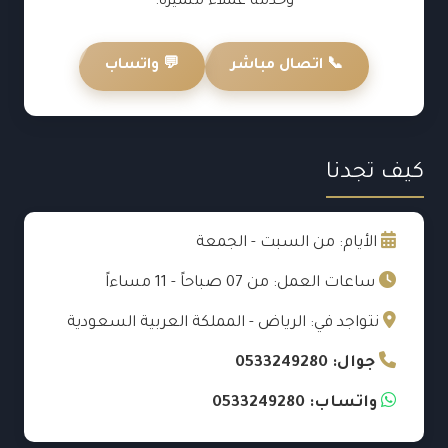
وخدمة عملاء متميزة.
📞 اتصال مباشر
💬 واتساب
كيف تجدنا
الأيام: من السبت - الجمعة
ساعات العمل: من 07 صباحاً - 11 مساءاً
نتواجد في: الرياض - المملكة العربية السعودية
جوال: 0533249280
واتساب: 0533249280