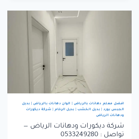
الرياض
|
دليل
قوي
عن
البدائل
الحديثة:
إيبوكسي،
PVC
PANELS،
جبس
بورد،
ورق
جدران
افضل معلم دهانات بالرياض
|
الوان دهانات بالرياض
|
بديل
الجبس بورد
|
بديل الخشب
|
بديل الرخام
|
شركة ديكورات
ودهانات الرياض
شركة ديكورات ودهانات الرياض —
تواصل : 0533249280