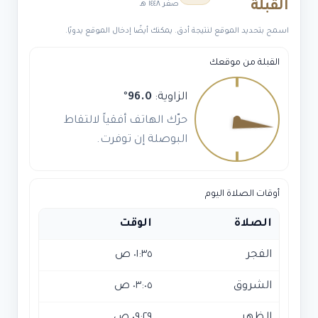
القبلة
صفر ١٤٤٨ هـ
الجبس
بورد
اسمح بتحديد الموقع لنتيجة أدق. يمكنك أيضًا إدخال الموقع يدويًا.
—
كل
القبلة من موقعك
بدائل
الديكور
الزاوية:
96.0
°
بالرياض
حرّك الهاتف أفقياً لالتقاط
البوصلة إن توفرت.
أوقات الصلاة اليوم
الصلاة
الوقت
الفجر
٠١:٣٥ ص
الشروق
٠٣:٠٥ ص
الظهر
٠٩:٢٩ ص