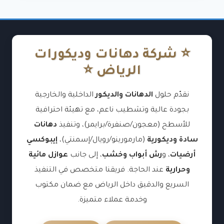
⭐ شركة دهانات وديكورات
الرياض ⭐
نقدّم حلول
الدهانات والديكور
الداخلية والخارجية
بجودة عالية وتشطيب ناعم، مع تهيئة احترافية
للأسطح (معجون/صنفرة/برايمر)، وتنفيذ
دهانات
سادة وديكورية
(مارمورينو/رويال/إسمنتي)،
إيبوكسي
أرضيات
، و
رش أبواب وخشب
، إلى جانب
عوازل مائية
وحرارية
عند الحاجة. فريقنا متخصص في التنفيذ
السريع والدقيق داخل الرياض مع ضمان مكتوب
وخدمة عملاء متميزة.