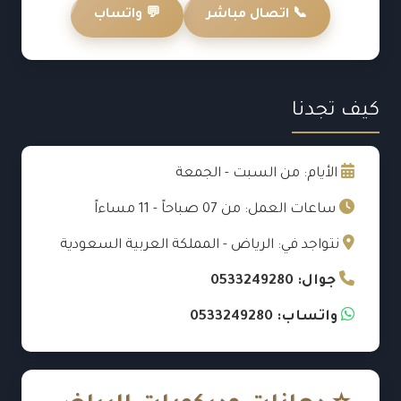
📞 اتصال مباشر
💬 واتساب
كيف تجدنا
الأيام: من السبت - الجمعة
ساعات العمل: من 07 صباحاً - 11 مساءاً
نتواجد في: الرياض - المملكة العربية السعودية
جوال: 0533249280
واتساب: 0533249280