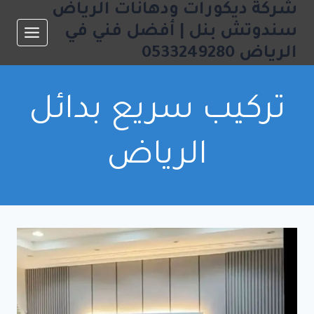
شركة ديكورات ودهانات الرياض
لتجاوز
لى
سندوتش بنل | أفضل فني في
لمحتوى
الرياض 0533249280
تركيب سريع بدائل
الرياض