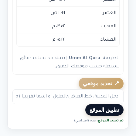
العصر
١٠:٤١ ص
المغرب
٠٣:٥٢ م
العشاء
٠٥:٢٢ م
الطريقة:
Umm Al-Qura
| تنبيه: قد تختلف دقائق
بسيطة حسب موقعك الدقيق.
📍 تحديد موقعي
تطبيق الموقع
تم تحديد الموقع
: جدة (افتراضي)