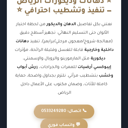
⭐ دهانات وديكورات الرياض
— تنفيذ وتشطيب احترافي ⭐
نعتني بكل تفاصيل
الدهان والديكور
من لحظة اختيار
الألوان حتى التسليم النهائي: تجهيز أسطح دقيق
(معالجة شروخ/معجون مرحلي/برايمر)، تنفيذ
دهانات
داخلية وخارجية
قابلة للغسل وقليلة الرائحة، مؤثرات
ديكورية
مثل المارمورينو والرويال والإسمنتي،
إيبوكسي أرضيات
للممرات والجراجات، و
رش أبواب
وخشب
بتشطيب مرآتي. نلتزم بجداول واضحة، حماية
كاملة للأثاث، وضمان مكتوب على الأعمال داخل
الرياض.
📞 اتصال: 0533249280
💬 واتساب فوري