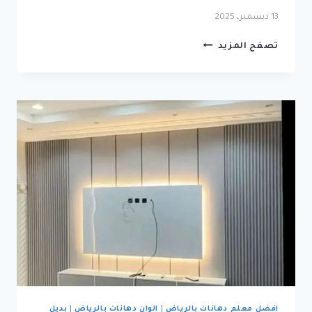
13 ديسمبر، 2025
شركة
تصفح المزيد
ديكورات
ودهانات
الرياض
—
تواصل
:
0533249280
افضل معلم دهانات بالرياض
|
الوان دهانات بالرياض
|
بديل