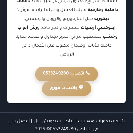
(معالجة شروخ/معجون مرحلي/برايمر)، تنفيذ
دهانات
داخلية وخارجية
قابلة للغسل وقليلة الرائحة، مؤثرات
ديكورية
مثل المارمورينو والرويال والإسمنتي،
إيبوكسي أرضيات
للممرات والجراجات، و
رش أبواب
وخشب
بتشطيب مرآتي. نلتزم بجداول واضحة، حماية
كاملة للأثاث، وضمان مكتوب على الأعمال داخل
الرياض.
📞 اتصال: 0533249280
💬 واتساب فوري
شركة ديكورات ودهانات الرياض سندوتش بنل | أفضل فني
في الرياض 0533249280© 2026