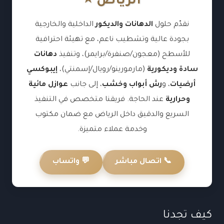
الرياض ⭐
نقدّم حلول
الدهانات والديكور
الداخلية والخارجية
بجودة عالية وتشطيب ناعم، مع تهيئة احترافية
للأسطح (معجون/صنفرة/برايمر)، وتنفيذ
دهانات
سادة وديكورية
(مارمورينو/رويال/إسمنتي)،
إيبوكسي
أرضيات
، و
رش أبواب وخشب
، إلى جانب
عوازل مائية
وحرارية
عند الحاجة. فريقنا متخصص في التنفيذ
السريع والدقيق داخل الرياض مع ضمان مكتوب
وخدمة عملاء متميزة.
📞 اتصال مباشر
💬 واتساب
كيف تجدنا