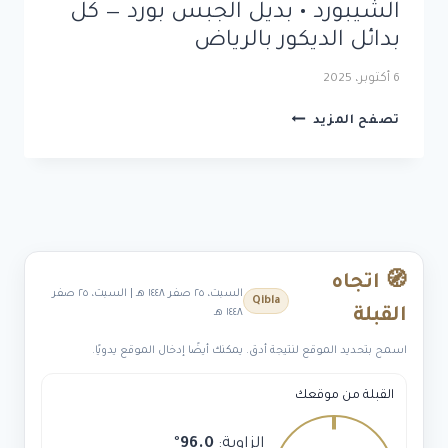
الشيبورد • بديل الجبس بورد — كل
بدائل الديكور بالرياض
6 أكتوبر، 2025
بديل
تصفح المزيد
الخشب
•
بديل
الرخام
•
بديل
الشيبورد
🧭 اتجاه
•
السبت، ٢٥ صفر ١٤٤٨ هـ | السبت، ٢٥ صفر
Qibla
بديل
القبلة
١٤٤٨ هـ
الجبس
بورد
اسمح بتحديد الموقع لنتيجة أدق. يمكنك أيضًا إدخال الموقع يدويًا.
—
كل
القبلة من موقعك
بدائل
الديكور
الزاوية:
96.0
°