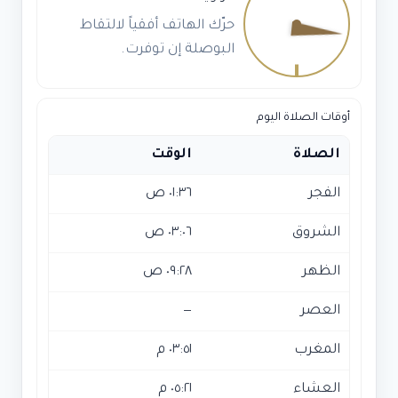
بالرياض
حرّك الهاتف أفقياً لالتقاط
البوصلة إن توفرت.
أوقات الصلاة اليوم
الصلاة
الوقت
الفجر
٠١:٣٦ ص
الشروق
٠٣:٠٦ ص
الظهر
٠٩:٢٨ ص
العصر
—
المغرب
٠٣:٥١ م
العشاء
٠٥:٢١ م