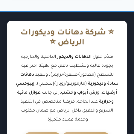
⭐ شركة دهانات وديكورات
الرياض ⭐
نقدّم حلول
الدهانات والديكور
الداخلية والخارجية
بجودة عالية وتشطيب ناعم، مع تهيئة احترافية
للأسطح (معجون/صنفرة/برايمر)، وتنفيذ
دهانات
سادة وديكورية
(مارمورينو/رويال/إسمنتي)،
إيبوكسي
أرضيات
، و
رش أبواب وخشب
، إلى جانب
عوازل مائية
وحرارية
عند الحاجة. فريقنا متخصص في التنفيذ
السريع والدقيق داخل الرياض مع ضمان مكتوب
وخدمة عملاء متميزة.