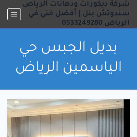
شركة ديكورات ودهانات الرياض
لتجاوز
لى
سندوتش بنل | أفضل فني في
لمحتوى
الرياض 0533249280
بديل الجبس حي
الياسمين الرياض