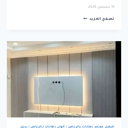
13 ديسمبر، 2025
شركة
تصفح المزيد
ديكورات
ودهانات
الرياض
—
تواصل
:
0533249280
افضل معلم دهانات بالرياض
|
الوان دهانات بالرياض
|
بديل