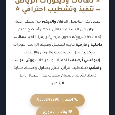
⭐ دهانات وديكورات الرياض
— تنفيذ وتشطيب احترافي ⭐
نعتني بكل تفاصيل
الدهان والديكور
من لحظة اختيار
الألوان حتى التسليم النهائي: تجهيز أسطح دقيق
(معالجة شروخ/معجون مرحلي/برايمر)، تنفيذ
دهانات
داخلية وخارجية
قابلة للغسل وقليلة الرائحة، مؤثرات
ديكورية
مثل المارمورينو والرويال والإسمنتي،
إيبوكسي أرضيات
للممرات والجراجات، و
رش أبواب
وخشب
بتشطيب مرآتي. نلتزم بجداول واضحة، حماية
كاملة للأثاث، وضمان مكتوب على الأعمال داخل
الرياض.
📞 اتصال: 0533249280
💬 واتساب فوري