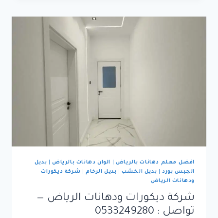
الرياض
|
دليل
قوي
عن
البدائل
الحديثة:
إيبوكسي،
PVC
PANELS،
جبس
بورد،
ورق
جدران
افضل معلم دهانات بالرياض
|
الوان دهانات بالرياض
|
بديل
الجبس بورد
|
بديل الخشب
|
بديل الرخام
|
شركة ديكورات
ودهانات الرياض
شركة ديكورات ودهانات الرياض —
تواصل : 0533249280