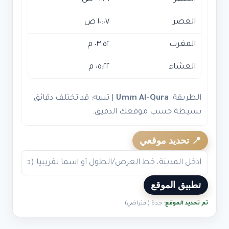
العصر
١٠:٠٧ ص
المغرب
٠٣:٥٢ م
العشاء
٠٥:٢٢ م
الطريقة:
Umm Al-Qura
| تنبيه: قد تختلف دقائق
بسيطة حسب موقعك الدقيق.
📍 تحديد موقعي
تطبيق الموقع
تم تحديد الموقع
: جدة (افتراضي)