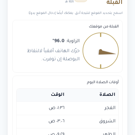
القبلة
١٤٤٨ هـ
الجبس
بورد
اسمح بتحديد الموقع لنتيجة أدق. يمكنك أيضًا إدخال الموقع يدويًا.
—
كل
القبلة من موقعك
بدائل
الديكور
الزاوية:
96.0
°
بالرياض
حرّك الهاتف أفقياً لالتقاط
البوصلة إن توفرت.
أوقات الصلاة اليوم
الصلاة
الوقت
الفجر
٠١:٣٦ ص
الشروق
٠٣:٠٦ ص
الظهر
٠٩:٢٩ ص