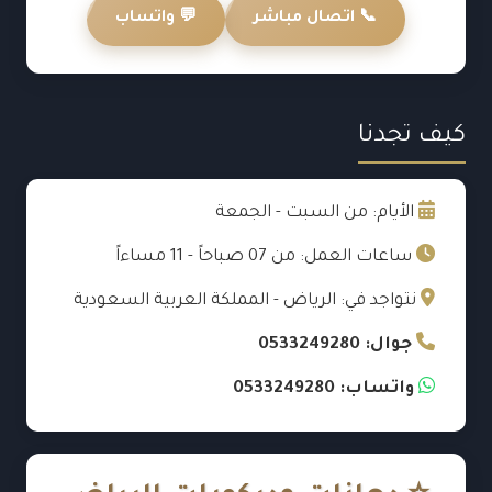
📞 اتصال مباشر
💬 واتساب
كيف تجدنا
الأيام: من السبت - الجمعة
ساعات العمل: من 07 صباحاً - 11 مساءاً
نتواجد في: الرياض - المملكة العربية السعودية
جوال: 0533249280
واتساب: 0533249280