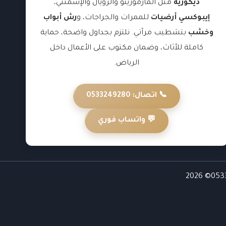
ديكورية
مثل المارمورينو والرويال والإسمنتي،
إيبوكسي أرضيات
للممرات والجراجات، و
رش أبواب
وخشب
بتشطيب مرآتي. نلتزم بجداول واضحة، حماية
كاملة للأثاث، وضمان مكتوب على الأعمال داخل
الرياض.
📞 اتصال: 0533249280
💬 واتساب فوري