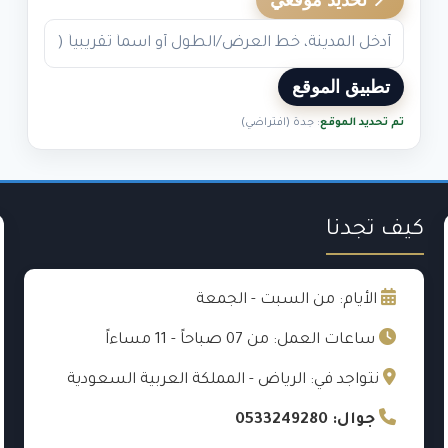
📍 تحديد موقعي
تطبيق الموقع
تم تحديد الموقع
: جدة (افتراضي)
كيف تجدنا
الأيام: من السبت - الجمعة
ساعات العمل: من 07 صباحاً - 11 مساءاً
نتواجد في: الرياض - المملكة العربية السعودية
جوال: 0533249280