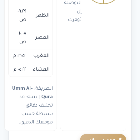
البوصلة
إن
٠٩:٢٩
الظهر
توفرت.
ص
١٠:٠٧
العصر
ص
المغرب
٠٣:٥٢ م
العشاء
٠٥:٢٢ م
الطريقة:
Umm Al-
Qura
| تنبيه: قد
تختلف دقائق
بسيطة حسب
موقعك الدقيق.