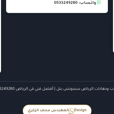
واتساب: 0533249280
ودهانات الرياض سندوتش بنل | أفضل فني في الرياض 0533249280© 2026
Design
المهندس محمد الزكري