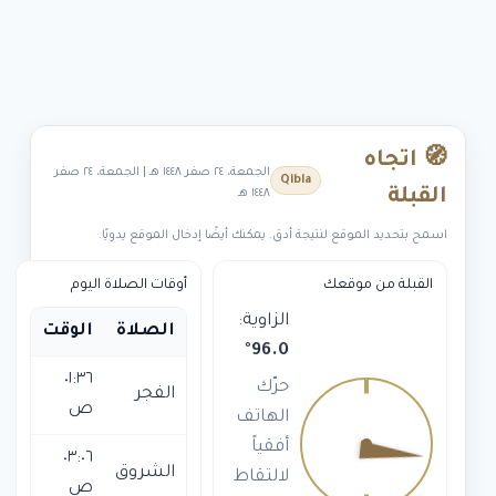
🧭 اتجاه
الجمعة، ٢٤ صفر ١٤٤٨ هـ | الجمعة، ٢٤ صفر
Qibla
القبلة
١٤٤٨ هـ
اسمح بتحديد الموقع لنتيجة أدق. يمكنك أيضًا إدخال الموقع يدويًا.
القبلة من موقعك
أوقات الصلاة اليوم
الزاوية:
الصلاة
الوقت
°
96.0
٠١:٣٦
حرّك
الفجر
ص
الهاتف
أفقياً
٠٣:٠٦
الشروق
لالتقاط
ص