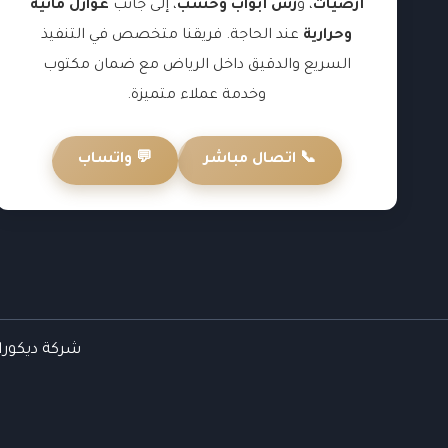
أرضيات
، و
رش أبواب وخشب
، إلى جانب
عوازل مائية
وحرارية
عند الحاجة. فريقنا متخصص في التنفيذ
السريع والدقيق داخل الرياض مع ضمان مكتوب
وخدمة عملاء متميزة.
📞 اتصال مباشر
💬 واتساب
شركة ديكورات 