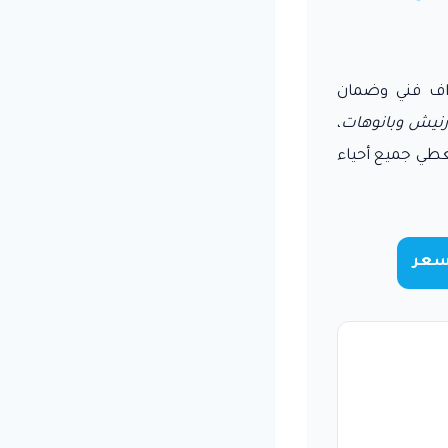
ف فني وضمان
نيش وبانوهات
،
طي جميع أحياء
سعر