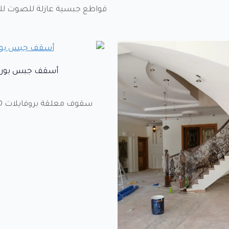
قواطع جبسية عازلة للصوت لل
أسقف جبس بورد
سقوف معلقة بروفايلات LED مخفية