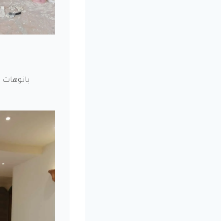
ب
بانوهات 