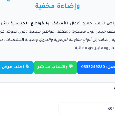
وإضاءة مخفية
ياض
لتنفيذ جميع أعمال
الأسقف والقواطع الجبسية
بإشرا
قف جبس بورد مستوية ومعلقة
،
قواطع جبسية وعزل صوت
،
كور
، إضافة إلى
ألواح مقاومة للرطوبة والحريق
وصيانة التشققات. نغ
از ومعايير جودة عالية.
0533249280
💬 واتساب مباشر
📝 اطلب عرض 
:
ورد