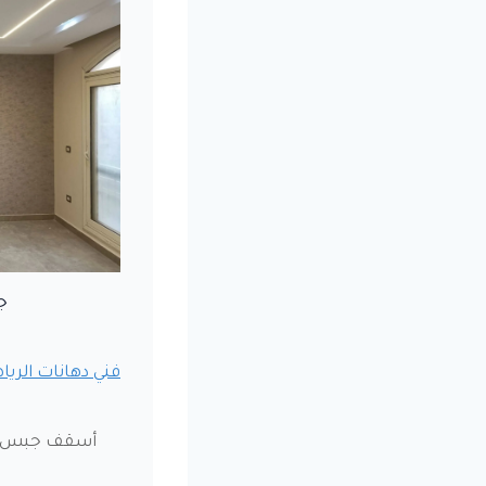
ج
فني دهانات الرياض 249280
أسقف جبس بو