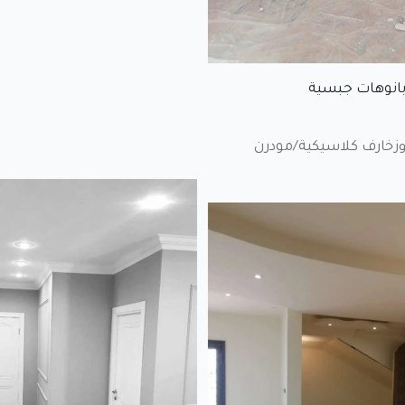
انوهات جبسية
وزخارف كلاسيكية/مودرن