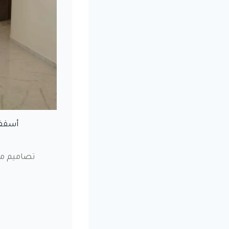
أسقف
تصاميم م