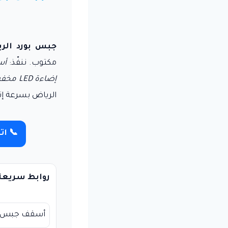
جبس بورد الر
مكتوب. ننفّذ:
أس
إضاءة LED مخفية
الرياض بسرعة إنج
📞 اتصل: 
روابط سريعة
أسقف جبس ب