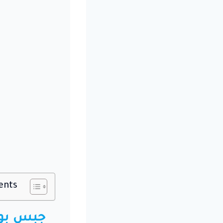
ents
جبس بور